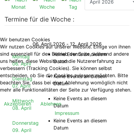
Termine für die Woche :
Wir benutzen Cookies
06. April 2026 - 12. April 2026
Wir nutzen Cookies auf unserer Website. Einige von ihnen
sind essenziell für den Betrieb der Seite, während andere
Keine Events an diesem
Montag
uns helfen, diese Website und die Nutzererfahrung zu
Datum
06. April
verbessern (Tracking Cookies). Sie können selbst
entscheiden, ob Sie die Cookies zulassen möchten. Bitte
Keine Events an diesem
Dienstag
beachten Sie, dass bei einer Ablehnung womöglich nicht
Datum
07. April
mehr alle Funktionalitäten der Seite zur Verfügung stehen.
Keine Events an diesem
Mittwoch
Akzeptieren
Ablehnen
Datum
08. April
Impressum
Keine Events an diesem
Donnerstag
Datum
09. April