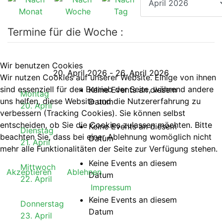
Termine für die Woche :
Wir benutzen Cookies
20. April 2026 - 26. April 2026
Wir nutzen Cookies auf unserer Website. Einige von ihnen
sind essenziell für den Betrieb der Seite, während andere
Keine Events an diesem
Montag
uns helfen, diese Website und die Nutzererfahrung zu
Datum
20. April
verbessern (Tracking Cookies). Sie können selbst
entscheiden, ob Sie die Cookies zulassen möchten. Bitte
Keine Events an diesem
Dienstag
beachten Sie, dass bei einer Ablehnung womöglich nicht
Datum
21. April
mehr alle Funktionalitäten der Seite zur Verfügung stehen.
Keine Events an diesem
Mittwoch
Akzeptieren
Ablehnen
Datum
22. April
Impressum
Keine Events an diesem
Donnerstag
Datum
23. April